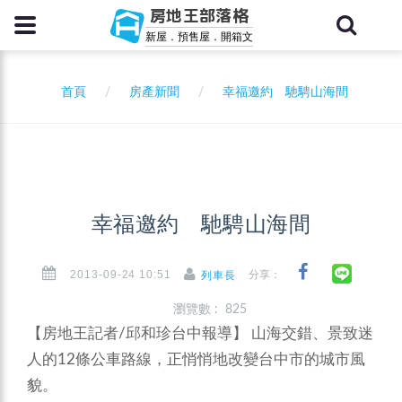
房地王部落格
新屋．預售屋．開箱文
首頁
房產新聞
幸福邀約 馳騁山海間
幸福邀約 馳騁山海間
2013-09-24 10:51
分享：
列車長
瀏覽數 : 825
【房地王記者/邱和珍台中報導】
山海交錯、景致迷
人的12條公車路線，正悄悄地改變台中市的城市風
貌。