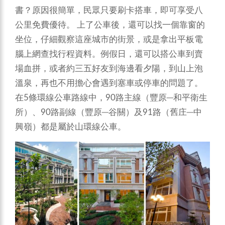
書？原因很簡單，民眾只要刷卡搭車，即可享受八
公里免費優待。
上了公車後，還可以找一個靠窗的
坐位，仔細觀察這座城市的街景，或是拿出平板電
腦上網查找行程資料。例假日，還可以搭公車到賣
場血拼，或者約三五好友到海邊看夕陽，到山上泡
溫泉，再也不用擔心會遇到塞車或停車的問題了。
在5條環線公車路線中，90路主線（豐原─和平衛生
所）、90路副線（豐原─谷關）及91路（舊庄─中
興嶺）都是屬於山環線公車。