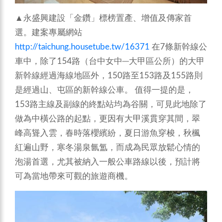
▲永盛興建設「金鑽」標榜置產、增值及傳家首
選。建案專屬網站
http://taichung.housetube.tw/16371
在7條新幹線公
車中，除了154路（台中女中─大甲區公所）的大甲
新幹線經過海線地區外，150路至153路及155路則
是經過山、屯區的新幹線公車。
值得一提的是，
153路主線及副線的終點站均為谷關，可見此地除了
做為中橫公路的起點，更因有大甲溪貫穿其間，翠
峰高聳入雲，春時落櫻繽紛，夏日游魚穿梭，秋楓
紅遍山野，寒冬湯泉氤氲，而成為民眾放鬆心情的
泡湯首選，尤其被納入一般公車路線以後，預計將
可為當地帶來可觀的旅遊商機。