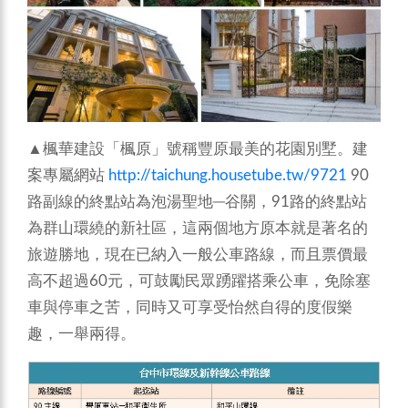
▲楓華建設「楓原」號稱豐原最美的花園別墅。建
案專屬網站
http://taichung.housetube.tw/9721
90
路副線的終點站為泡湯聖地─谷關，91路的終點站
為群山環繞的新社區，這兩個地方原本就是著名的
旅遊勝地，現在已納入一般公車路線，而且票價最
高不超過60元，可鼓勵民眾踴躍搭乘公車，免除塞
車與停車之苦，同時又可享受怡然自得的度假樂
趣，一舉兩得。