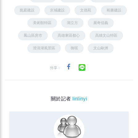
崑庭建設
京城建設
文德苑
裕勝建設
美術館特區
湖立方
展奇信義
鳳山區房市
高雄東區都心
高雄文山特區
澄清湖風景區
御琚
文山歐洲
分享：
關於記者
linlinyi