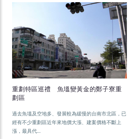
重劃特區巡禮 魚塭變黃金的鄭子寮重
劃區
過去魚塭及空地多、發展較為緩慢的台南市北區，已
經有不少重劃區近年來地價大漲、建案價格不斷上
漲，最具代...