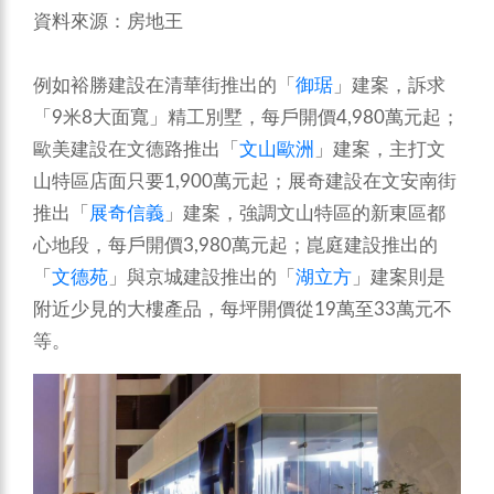
資料來源：房地王
例如裕勝建設在清華街推出的「
御琚
」建案，訴求
「9米8大面寬」精工別墅，每戶開價4,980萬元起；
歐美建設在文德路推出「
文山歐洲
」建案，主打文
山特區店面只要1,900萬元起；展奇建設在文安南街
推出「
展奇信義
」建案，強調文山特區的新東區都
心地段，每戶開價3,980萬元起；崑庭建設推出的
「
文德苑
」與京城建設推出的「
湖立方
」建案則是
附近少見的大樓產品，每坪開價從19萬至33萬元不
等。