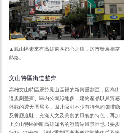
▲鳳山區素來有高雄東區都心之稱，房市發展相當
熱絡。
文山特區街道整齊
高雄文山特區屬於鳳山區裡的新興重劃區，因為街
道規劃整齊、區內公園綠地多，建物產品以具質感
外觀的透天厝居多，因此吸引不少有特色的咖啡廳
及餐廳進駐，充滿人文及美食的風貌的特色，再加
上文山特區距離高雄知名的澄清湖風景區也只要步
行15~20分鐘，讓此重劃區漸漸獲得當地住戶及房