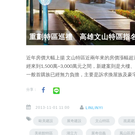
重劃特區巡禮 高雄文山特區指
近年房價大幅上揚 文山特區近兩年來的房價漲幅
經來到1,500萬~3,000萬元之間，新建案則是大
一般首購族已經無力負擔，主要是訴求換屋族及豪
分享：
2013-11-01 11:00
LINLINYI
歐美建設
展奇建設
文山特區
崑庭建
美術館特區
湖立方
展奇信義
鳳山區房