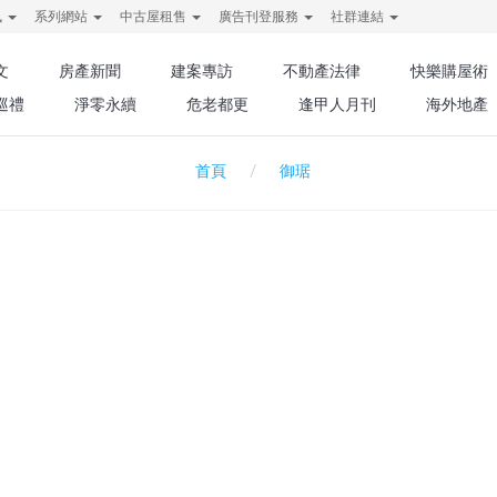
訊
系列網站
中古屋租售
廣告刊登服務
社群連結
文
房產新聞
建案專訪
不動產法律
快樂購屋術
巡禮
淨零永續
危老都更
逢甲人月刊
海外地產
御琚
首頁