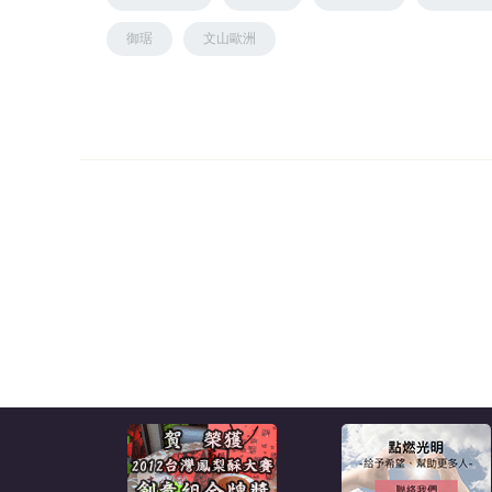
御琚
文山歐洲