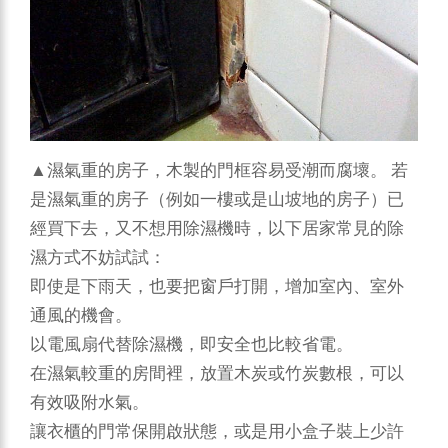
▲濕氣重的房子，木製的門框容易受潮而腐壞。
若
是濕氣重的房子（例如一樓或是山坡地的房子）已
經買下去，又不想用除濕機時，以下居家常見的除
濕方式不妨試試：
即使是下雨天，也要把窗戶打開，增加室內、室外
通風的機會。
以電風扇代替除濕機，即安全也比較省電。
在濕氣較重的房間裡，放置木炭或竹炭數根，可以
有效吸附水氣。
讓衣櫃的門常保開啟狀態，或是用小盒子裝上少許