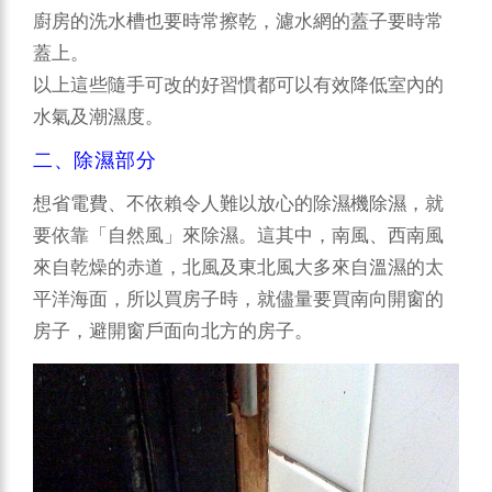
廚房的洗水槽也要時常擦乾，濾水網的蓋子要時常
蓋上。
以上這些隨手可改的好習慣都可以有效降低室內的
水氣及潮濕度。
二、除濕部分
想省電費、不依賴令人難以放心的除濕機除濕，就
要依靠「自然風」來除濕。這其中，南風、西南風
來自乾燥的赤道，北風及東北風大多來自溫濕的太
平洋海面，所以買房子時，就儘量要買南向開窗的
房子，避開窗戶面向北方的房子。