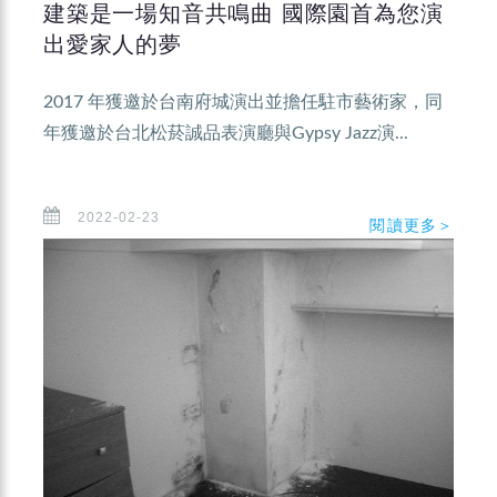
建築是一場知音共鳴曲 國際園首為您演
出愛家人的夢
2017 年獲邀於台南府城演出並擔任駐市藝術家，同
年獲邀於台北松菸誠品表演廳與Gypsy Jazz演...
2022-02-23
閱讀更多＞