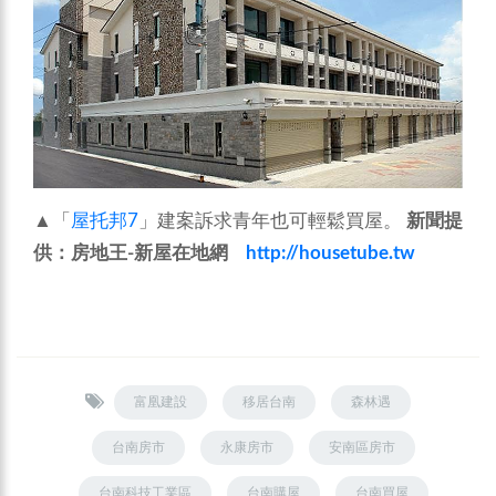
▲「
屋托邦7
」建案訴求青年也可輕鬆買屋。
新聞提
供：房地王
-
新屋在地網
http://housetube.tw
富凰建設
移居台南
森林遇
台南房市
永康房市
安南區房市
台南科技工業區
台南購屋
台南買屋