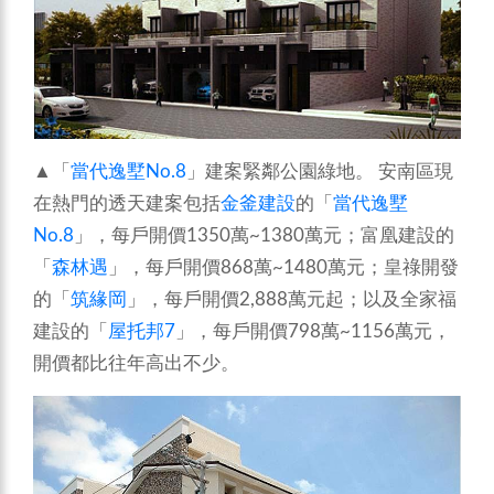
▲「
當代逸墅No.8
」建案緊鄰公園綠地。
安南區現
在熱門的透天建案包括
金釜建設
的「
當代逸墅
No.8
」，每戶開價1350萬~1380萬元；富凰建設的
「
森林遇
」，每戶開價868萬~1480萬元；皇祿開發
的「
筑緣岡
」，每戶開價2,888萬元起；以及全家福
建設的「
屋托邦7
」，每戶開價798萬~1156萬元，
開價都比往年高出不少。