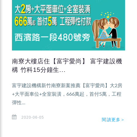
南寮大樓店住【富宇愛尚】 富宇建設機
構 竹科15分鐘生...
富宇建設機構新竹南寮新案推薦【富宇愛尚】大2房
+大平面車位+全室裝潢，666萬起，首付5萬，工程
彈性...
2020-06-05
閱讀更多＞