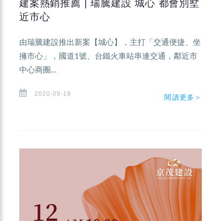
建案熱銷推薦 | 瑞騰建設 城心 都會別墅
近市心
由瑞騰建設推出新案【城心】，主打「交通便捷、坐
擁市心」，國道1號、台鐵火車站串連交通，鄰近市
中心商圈...
2020-09-19
閱讀更多＞