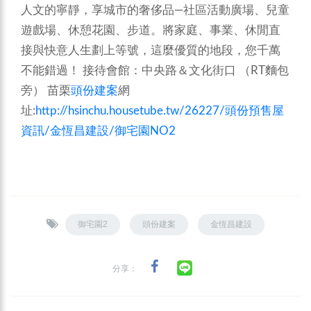
人文的寧靜，享城市的奢侈品—社區活動廣場、兒童
遊戲場、休憩花園、步道。將家庭、事業、休閒直
接與快意人生劃上等號，這麼優質的地段，您千萬
不能錯過！
接待會館：中央路＆文化街口 （RT麵包
旁）
苗栗
頭份建案
網
址:
http://hsinchu.housetube.tw/26227/頭份預售屋
資訊/金恆昌建設/御宅園NO2
御宅園2
頭份建案
金恆昌建設
分享：