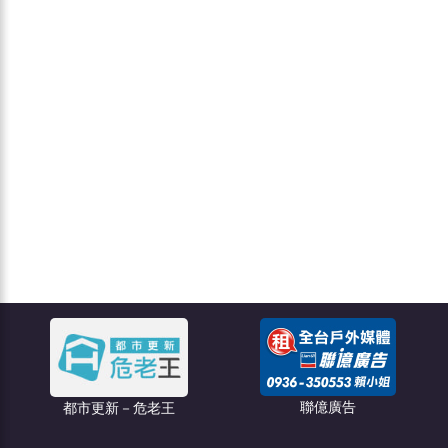
聯億廣告
創綠碳權科技