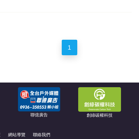
1
聯億廣告
創綠碳權科技
策
網站導覽
聯絡我們