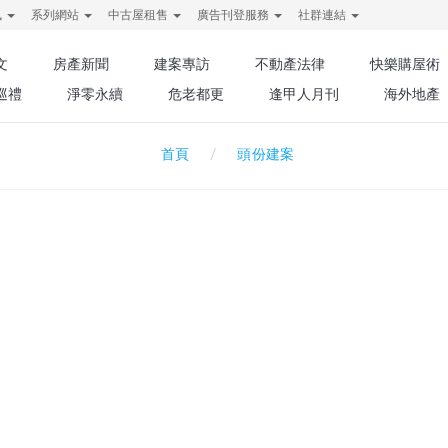
訊
系列網站
中古屋租售
廣告刊登服務
社群連結
文
房產新聞
建案專訪
不動產法律
快樂購屋術
巡禮
淨零永續
危老都更
逢甲人月刊
海外地產
頭份建案
首頁