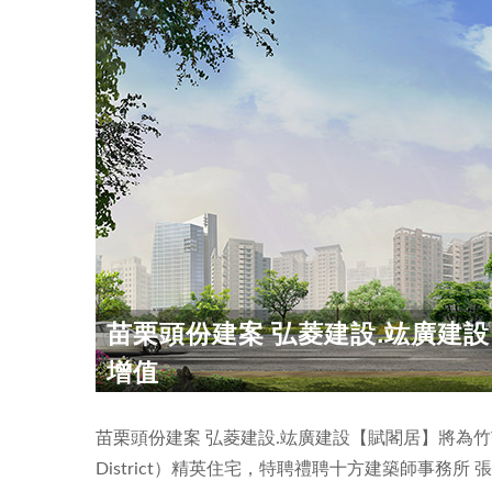
苗栗頭份建案 弘菱建設.竑廣建
增值
苗栗頭份建案 弘菱建設.竑廣建設【賦閣居】將為竹苗地區打
District）精英住宅，特聘禮聘十方建築師事務所