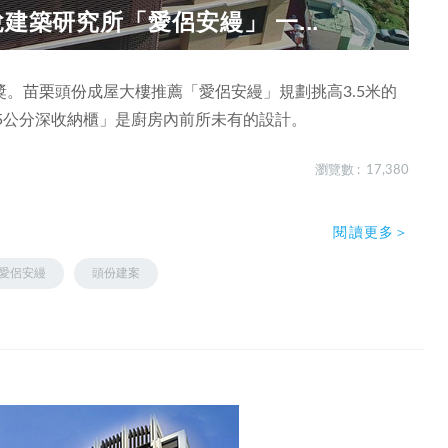
建築研究所「愛侶安縵」 一...
。苗栗頭份成屋大樓推薦「愛侶安縵」規劃挑高3.5米的
15公分深收納櫃」是廚房內前所未有的設計。
瀏覽數 : 17,380
閱讀更多＞
愛侶安縵
頭份建案