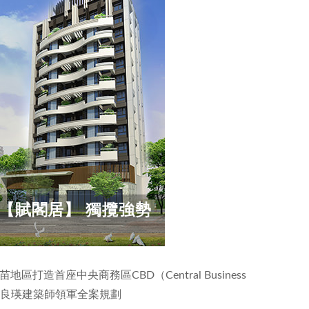
設【賦閣居】 獨攬強勢
造首座中央商務區CBD（Central Business
 張良瑛建築師領軍全案規劃