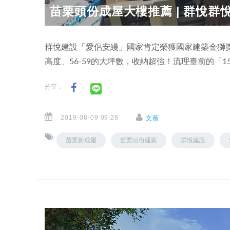
苗栗頭份成屋大樓推薦 | 群悅群悅
群悅建設「愛侶安縵」國家肯定榮獲國家建築金獅獎
高度、56-59的大坪數，收納超強！流理臺前的「
分享：
2019-08-09 09:26
文薇
苗栗新成屋
苗栗頭份建案
群悅建設