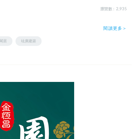
瀏覽數 : 2,935
閱讀更多＞
閣居
竑廣建築