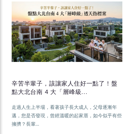
辛苦半輩子，該讓家人住好一點了！盤
點大北台南 4 大「層峰級...
走過人生上半場，看著孩子長大成人，父母逐漸年
邁，您是否發現，曾經溫暖的起家厝，如今似乎有些
擁擠？長輩...