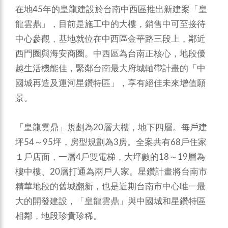
在地45年的皇龍建設於台南中西區推出新建案「皇
龍雲鼎」，目前是施工中的大樓，銷售中可至接待
中心參觀，基地就位在中西區金華路三段上，鄰近
西門圈與海安商圈。中西區為台南正核心，地段優
越生活機能佳，緊鄰台南最大府城軸帶計畫的「中
國城再造及運河星鑽特區」，享有絕佳未來增值願
景。
「皇龍雲鼎」規劃為20層大樓，地下四層。每戶建
坪54～95坪，房型規劃為3房。全案共有68戶住家
１戶店面，一層4戶雙電梯，大坪數的18～19層為
樓中樓、20層打通為兩戶人家。星鑽計畫將台南市
精華地段的舊城翻新，也是近期台南市中心唯一最
大的開發建設，「皇龍雲鼎」與中國城和星鑽特區
相鄰，地段珍貴珍稀。