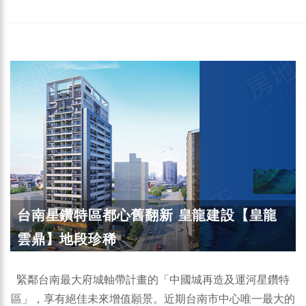
台南星鑽特區都心舊翻新 皇龍建設【皇龍
雲鼎】地段珍稀
緊鄰台南最大府城軸帶計畫的「中國城再造及運河星鑽特
區」，享有絕佳未來增值願景。近期台南市中心唯一最大的