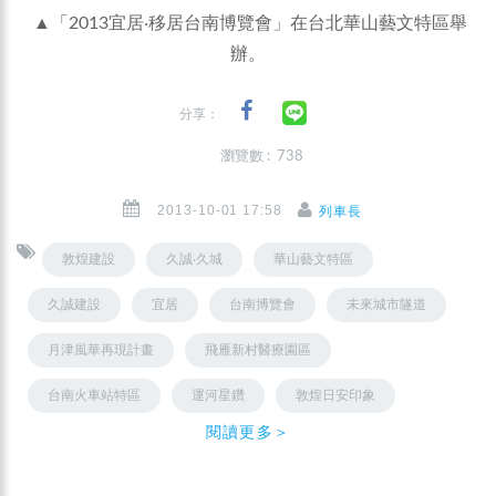
▲「2013宜居‧移居台南博覽會」在台北華山藝文特區舉
辦。
分享：
瀏覽數 : 738
2013-10-01 17:58
列車長
敦煌建設
久誠‧久城
華山藝文特區
久誠建設
宜居
台南博覽會
未來城市隧道
月津風華再現計畫
飛雁新村醫療園區
台南火車站特區
運河星鑽
敦煌日安印象
閱讀更多＞