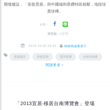
開發建設，「皇龍雲鼎」與中國城和星鑽特區相鄰，地段珍
貴珍稀。
分享：
瀏覽數 : 1,975
2019-10-05 18:43
晴耕雨讀看房子
皇龍建設
皇龍雲鼎
運河星鑽
台南房地產
閱讀更多＞
「2013宜居‧移居台南博覽會」登場