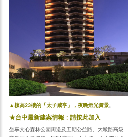
▲樓高23樓的「太子咸亨」，夜晚燈光實景
。
★台中最新建案情報 :
請按此加入
坐享文心森林公園周邊及五期公益路、大墩路高級