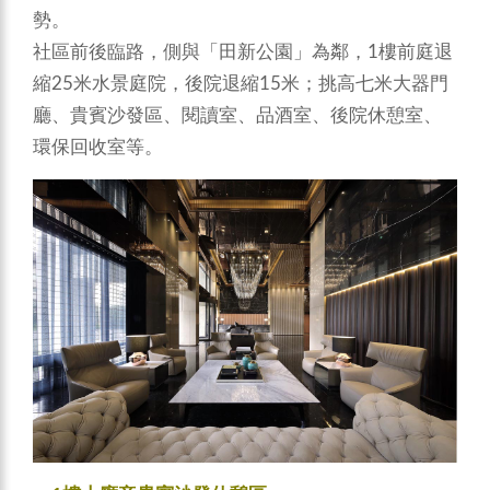
勢。
社區前後臨路，側與「田新公園」為鄰，1樓前庭退
縮25米水景庭院，後院退縮15米；挑高七米大器門
廳、貴賓沙發區、閱讀室、品酒室、後院休憩室、
環保回收室等。