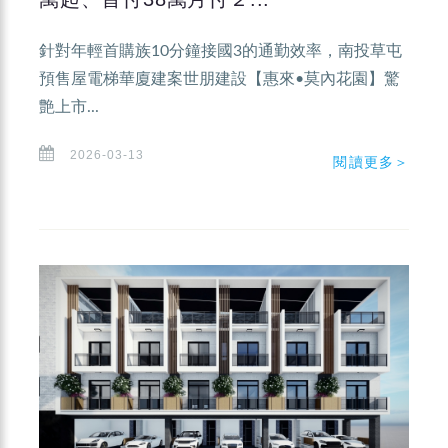
針對年輕首購族10分鐘接國3的通勤效率，南投草屯
預售屋電梯華廈建案世朋建設【惠來•莫內花園】驚
艶上市...
2026-03-13
閱讀更多＞