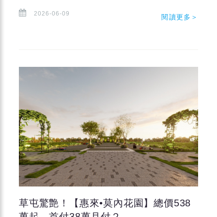
2026-06-09
閱讀更多＞
草屯驚艶！【惠來•莫內花園】總價538
萬起、首付38萬月付２...