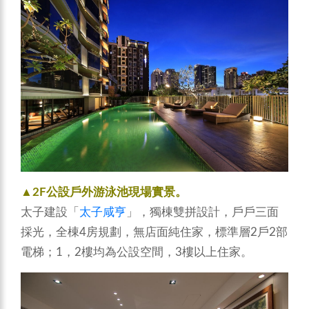
▲2F公設戶外游泳池現場實景。
太子建設「
太子咸亨
」，獨棟雙拼設計，戶戶三面
採光，全棟4房規劃，無店面純住家，標準層2戶2部
電梯；1，2樓均為公設空間，3樓以上住家。