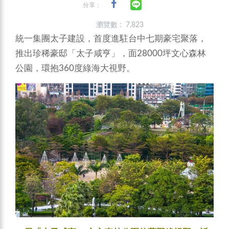
分享：
瀏覽數 : 7,823
統一集團太子建設，首度進駐台中七期豪宅聚落，
推出珍稀豪邸「太子咸亨」，面28000坪文心森林
公園，環抱360度綠海大視野。