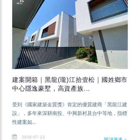
建案開箱｜黑龍(瓏)江拾壹松｜國姓鄉市
中心隱逸豪墅，高資產族...
受到《國家建築金質獎》肯定的優質建商「黑龍江建
設」，多年來深耕南投、中興新村及台中等地，指標
性建案如...
2026-07-13
閱讀更多＞