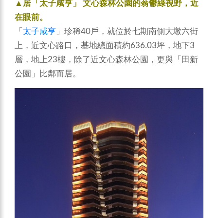
▲居「太子咸亨」 文心森林公園的蓊鬱綠視野，近
在眼前。
「
太子咸亨
」珍稀40戶，就位於七期南側大墩六街
上，近文心路口，基地總面積約636.03坪，地下3
層，地上23樓，除了近文心森林公園，更與「田新
公園」比鄰而居。