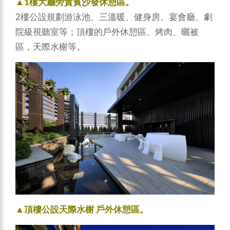
▲1樓大廳旁貴賓沙發休憩區。
2樓公設規劃游泳池、三溫暖、健身房、宴會廳、劇
院級視聽室等；頂樓的戶外休憩區、烤肉、曬被
區，天際水榭等。
▲頂樓公設天際水榭 戶外休憩區。