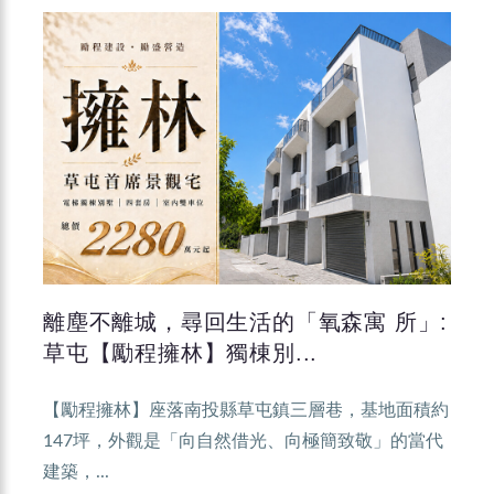
離塵不離城，尋回生活的「氧森寓 所」:
草屯【勵程擁林】獨棟別...
【勵程擁林】座落南投縣草屯鎮三層巷，基地面積約
147坪，外觀是「向自然借光、向極簡致敬」的當代
建築，...