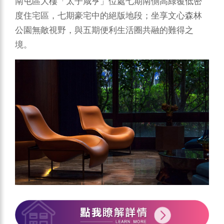
南屯區大樓「太子咸亨」位處七期南側高綠覆低密
度住宅區，七期豪宅中的絕版地段；坐享文心森林
公園無敵視野，與五期便利生活圈共融的難得之
境。