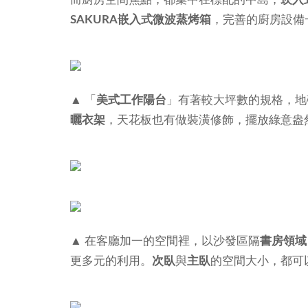
SAKURA嵌入式微波蒸烤箱
，完善的廚房設備
▲ 「
美式工作陽台
」有著較大坪數的規格，地
曬衣架
，天花板也有做裝潢修飾，擺放綠意盎
▲ 在客廳加一的空間裡，以沙發區隔
書房領域
更多元的利用。
次臥
與
主臥
的空間大小，都可