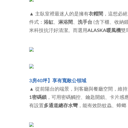
▲ 主臥室裡最迷人的是擁有
衣帽間
，這想必絕
件式：
浴缸
、
淋浴間
、
洗手台
(含下櫃、收納鏡
米科技抗汙好清潔。而選用
ALASKA暖風機
雙
3房40坪】享有寬敞公領域
▲ 從前陽台的端景，到客廳與餐廳空間，維
1密碼鎖
，可用密碼觸控、鑰匙開鎖、卡片感
有設置
多通道總存水彎
，能有效防蚊蟲、蟑螂