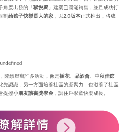
子角度出發的「
聯悦聚
」建案已圓滿銷售，並且成功打
規劃
給孩子快樂長大的家
，以
2.0版本
正式推出，將成
，陸續舉辦許多活動，像是
插花
、
品酒會
、
中秋佳節
此先認識，另一方面培養社區的凝聚力，也滋養了社區
會提撥
小朋友讀書獎學金
，讓住戶學童快樂成長。