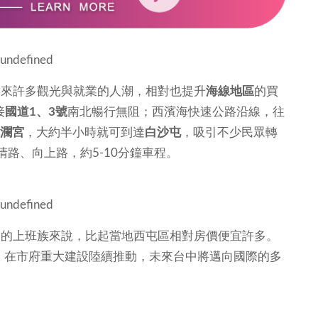
帶來許多觀光與就業的人潮，相對也提升
海線地區
的買
接
國道1、3號
南北暢行無阻；西濱海快速公路沿線，往
瀾宮
，大約半小時就可到達
白沙屯
，吸引不少民眾轉
路、向上路，約5-10分鐘車程。
」的上班族來說，比起當地西屯區相對房價便宜許多。
車程，在市府重大建設陸續推動，未來台中將邁向國際的多