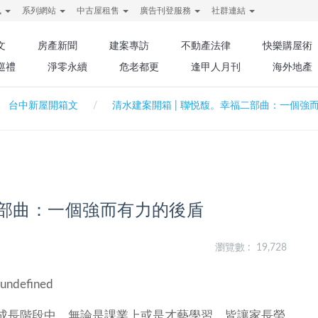
訊
系列網站
中古屋租售
廣告刊登服務
社群連結
文
房產新聞
建案專訪
不動產法律
快樂購屋術
巡禮
淨零永續
危老都更
逢甲人月刊
海外地產
台中新屋開箱文
清水建案開箱 | 聯悦馥。幸福二部曲：一個強
二部曲：一個強而有力的後盾
瀏覽數 : 19,728
成長階段中，無論是課業上或是才藝學習，皆讓家長勞