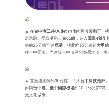
▲ 在
台中港三井Outlet Park
的商機帶動下，
房意願。從臨港路上
台61線
，進入
國道4號
銜
南約25分鐘可達
鹿港
，往北約15分鐘到
大甲鎮
往台中置產。而連接台中市區的臺灣大道、中清
▲ 甚至連距離約30分鐘，「
大台中科技走廊
而與
台中港
、
臺中國際機場
約10-15分鐘
元文化城市。