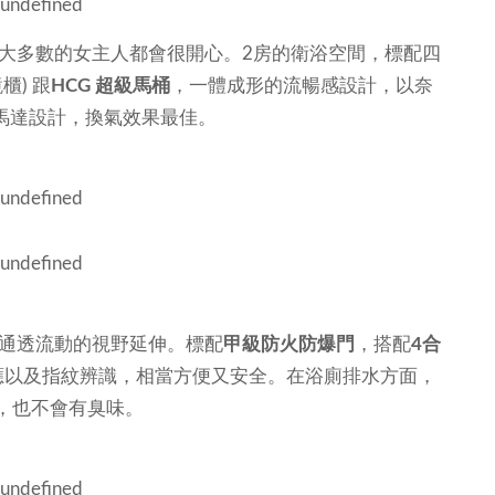
大多數的女主人都會很開心。2房的衛浴空間，標配四
櫃) 跟
HCG 超級馬桶
，一體成形的流暢感設計，以奈
馬達設計，換氣效果最佳。
持通透流動的視野延伸。標配
甲級防火防爆門
，搭配
4合
應以及指紋辨識，相當方便又安全。在浴廁排水方面，
，也不會有臭味。