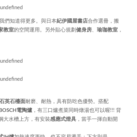
我們知道得更多。與日本
紀伊國屋書店
合作選冊，搬
家教室
的空間運用。另外貼心規劃
健身房
、
瑜珈教室
，
石英石檯面
耐磨、耐熱，具有防吃色優勢。搭配
BOSCH電陶爐
，有三口爐煮菜同時燉湯也可以喔!!! 背
鋼大水槽上方，有安裝
感應式燈具
，當手一揮自動開
式IH爐
加熱速度更快，也不容易燙手；下方則是