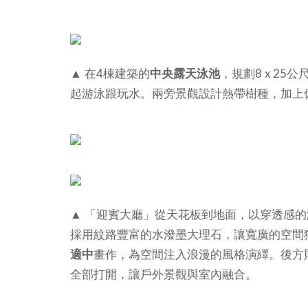
▲ 在4棟建築的
中央露天泳池
，規劃8 x 25公
起游泳跟玩水。兩旁景觀設計熱帶樹種，加上
▲ 「迎賓大廳」從天花板到地面，以穿透感
採用紋路豐富的水潑墨大理石，讓寬廣的空間
適中
畫作，為空間注入浪漫的風格演繹。後方
全部打開，讓戶外景觀與室內融合。