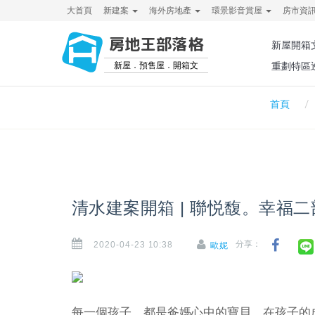
大首頁
新建案
海外房地產
環景影音賞屋
房市資
房地王部落格
新屋開箱
新屋．預售屋．開箱文
重劃特區
首頁
清水建案開箱 | 聯悦馥。幸福
2020-04-23 10:38
分享：
歐妮
每一個孩子，都是爸媽心中的寶貝。在孩子的