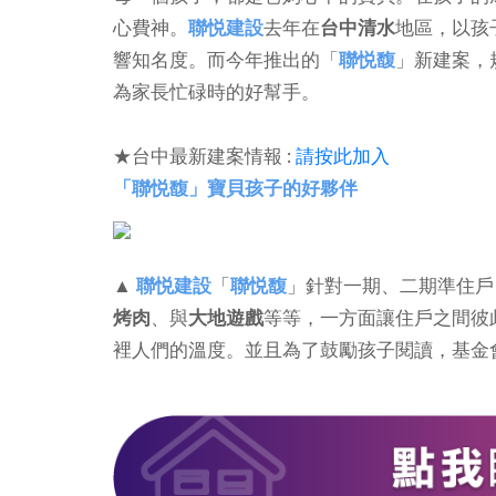
心費神。
聯悦建設
去年在
台中清水
地區，以孩
響知名度。而今年推出的「
聯悦馥
」新建案，
為家長忙碌時的好幫手。
★台中最新建案情報 :
請按此加入
「聯悦馥」寶貝孩子的好夥伴
▲
聯悦建設
「
聯悦馥
」針對一期、二期準住戶
烤肉
、與
大地遊戲
等等，一方面讓住戶之間彼
裡人們的溫度。並且為了鼓勵孩子閱讀，基金