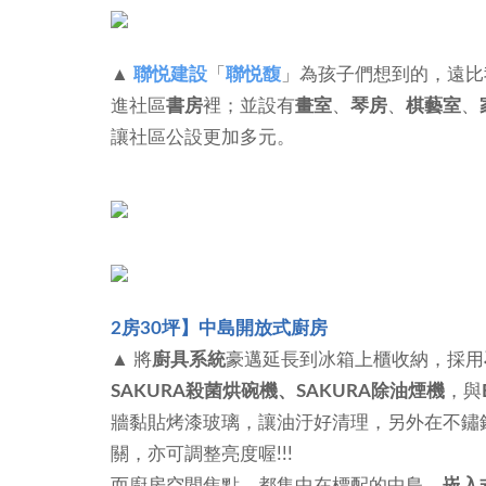
▲
聯悦建設
「
聯悦馥
」為孩子們想到的，遠比
進社區
書房
裡；並設有
畫室
、
琴房
、
棋藝室
、
讓社區公設更加多元。
2房30坪】中島開放式廚房
▲ 將
廚具系統
豪邁延長到冰箱上櫃收納，採用
SAKURA殺菌烘碗機、SAKURA除油煙機
，與
牆黏貼烤漆玻璃，讓油汙好清理，另外在不鏽
關，亦可調整亮度喔!!!
而廚房空間焦點，都集中在標配的中島，
崁入