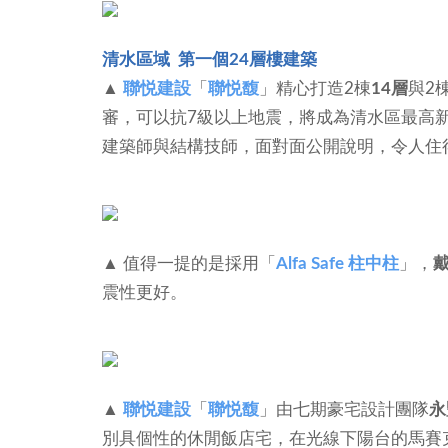
清水區域 第一個24層樓建築
▲
聯悦建設
「
聯悦馥
」精心打造2棟
14層
與2
審，可以抗7級以上地震，將成為清水區最高
建築師與結構技師，面對面公開說明，令人住
▲ 值得一提的是採用「
Alfa Safe 柱中柱
」，
震性更好。
▲
聯悦建設
「
聯悦馥
」由七期豪宅設計團隊
永
別具個性的休閒飯店宅，在光線下陽台的馬賽