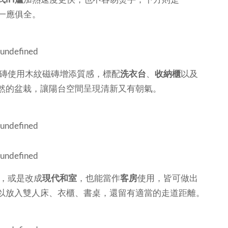
一應俱全。
磚使用木紋磁磚增添質感，標配
洗衣台
、
收納櫃
以及
然的盆栽，讓陽台空間呈現清新又有朝氣。
，或是改成
現代和室
，也能當作
客房
使用，皆可做出
以放入雙人床、衣櫃、書桌，還留有適當的走道距離。