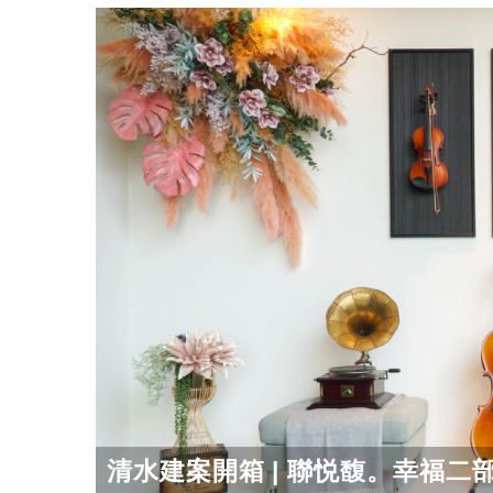
清水建案開箱 | 聯悦馥。幸福