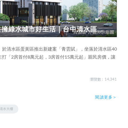
擁綠水城市好生活｜台中清水區...
，於清水區蛋黃區推出新建案「青雲賦」，坐落於清水區40
打「2房首付8萬元起，3房首付15萬元起」親民房價，讓
瀏覽數 : 14,341
閱讀更多＞
清水大樓