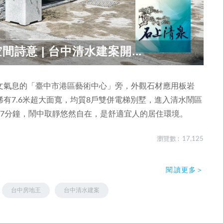
詩意 | 台中清水建案開...
文氣息的「臺中市港區藝術中心」旁，外觀石材應用板岩
有7.6米超大面寬，均質8戶雙併電梯別墅，進入清水鬧區
約7分鐘，鬧中取靜悠然自在，是舒適宜人的居住環境。
瀏覽數 : 17,125
閱讀更多＞
台中房地王
台中清水建案