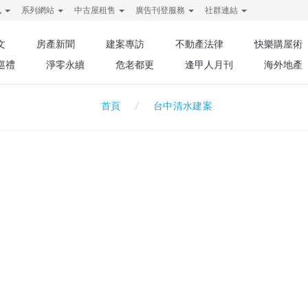
訊
系列網站
中古屋租售
廣告刊登服務
社群連結
文
房產新聞
建案專訪
不動產法律
快樂購屋術
巡禮
淨零永續
危老都更
逢甲人月刊
海外地產
台中清水建案
首頁