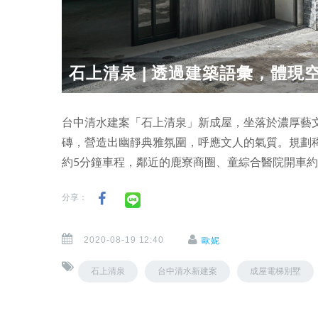
石上清泉 | 透過建築語彙，體現空間
台中清水建案「石上清泉」新成屋，坐落於濃厚藝
磚，營造出幽靜典雅氛圍，呼應文人的氣質。規劃稀
約5分鐘車程，鄰近的鹿寮商圈、童綜合醫院開車
分享：
2020-08-19 12:40
歐妮
石上清泉
台中清水新建案
成屋電梯別墅