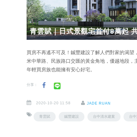
青雲賦｜日式景觀宅首付8萬起 共
買房不再遙不可及！鋮豐建設了解人們對家的渴望
米中華路、民族路口交匯的黃金角地，優越地段，主
年輕買房族也能擁有安心好宅。
分享：
2020-10-20 11:58
JADE RUAN
青雲賦
鋮豐建設
台中清水建案
台中