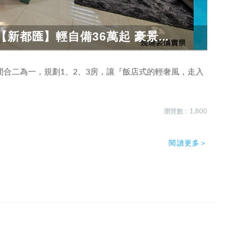
新都匯】輕自備36萬起 豪景...
合二為一，規劃1、2、3房，讓『飯店式的輕奢風，走入
瀏覽數 : 1,800
閱讀更多＞