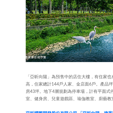
「亞昕向陽」為預售中的店住大樓，有住家也有
高，住家總計144戶人家、金店面6戶。產品坪數
房43坪。地下4層規劃為停車場，計有平面式停
室、健身房、兒童遊戲區、瑜伽教室、廚藝教