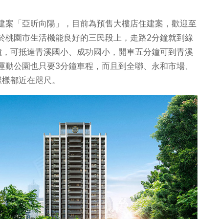
建案「亞昕向陽」，目前為預售大樓店住建案，歡迎至
於桃園市生活機能良好的三民段上，走路2分鐘就到綠
鐘，可抵達青溪國小、成功國小，開車五分鐘可到青溪
運動公園也只要3分鐘車程，而且到全聯、永和市場、
樣樣都近在咫尺。