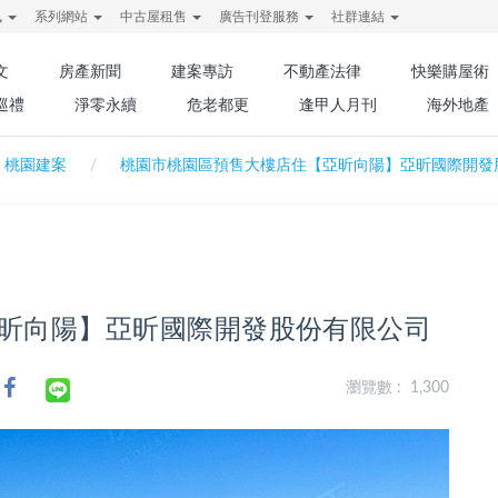
訊
系列網站
中古屋租售
廣告刊登服務
社群連結
文
房產新聞
建案專訪
不動產法律
快樂購屋術
巡禮
淨零永續
危老都更
逢甲人月刊
海外地產
桃園建案
桃園市桃園區預售大樓店住【亞昕向陽】亞昕國際開發
昕向陽】亞昕國際開發股份有限公司
瀏覽數 : 1,300