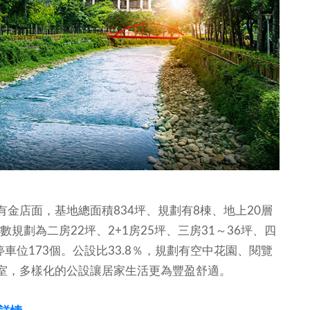
金店面，基地總面積834坪、規劃有8棟、地上20層
規劃為二房22坪、2+1房25坪、三房31～36坪、四
車位173個。公設比33.8％，規劃有空中花園、閱覽
室，多樣化的公設讓居家生活更為豐盈舒適。