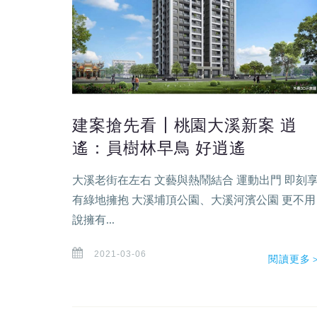
建案搶先看┃桃園大溪新案 逍
遙：員樹林早鳥 好逍遙
大溪老街在左右 文藝與熱鬧結合 運動出門 即刻
有綠地擁抱 大溪埔頂公園、大溪河濱公園 更不用
說擁有...
2021-03-06
閱讀更多