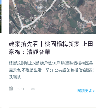
建案搶先看┃桃園楊梅新案 上田
豪梅：清靜奢華
享
樓層規劃地上5層 總戶數18戶 眺望整個楊梅區美
麗景色 不過是生活一部分 公共設施包括信箱區以
及曬被...
2021-03-08
＞
閱讀更多＞