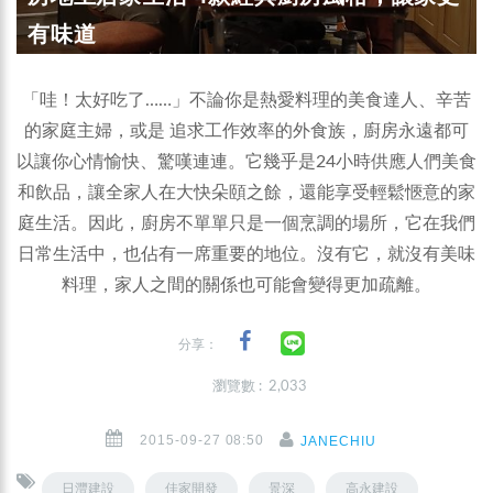
有味道
「哇！太好吃了……」不論你是熱愛料理的美食達人、辛苦
的家庭主婦，或是 追求工作效率的外食族，廚房永遠都可
以讓你心情愉快、驚嘆連連。它幾乎是24小時供應人們美食
和飲品，讓全家人在大快朵頤之餘，還能享受輕鬆愜意的家
庭生活。因此，廚房不單單只是一個烹調的場所，它在我們
日常生活中，也佔有一席重要的地位。沒有它，就沒有美味
料理，家人之間的關係也可能會變得更加疏離。
分享：
瀏覽數 : 2,033
2015-09-27 08:50
JANECHIU
日灃建設
佳家開發
景深
高永建設