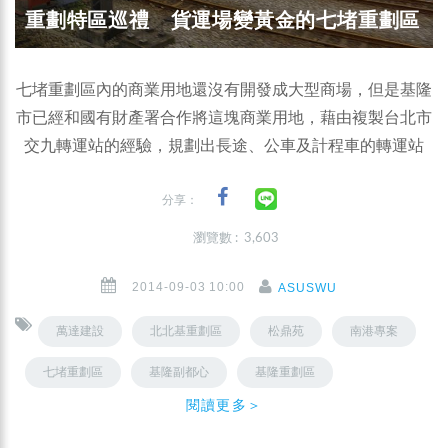
重劃特區巡禮 貨運場變黃金的七堵重劃區
七堵重劃區內的商業用地還沒有開發成大型商場，但是基隆
市已經和國有財產署合作將這塊商業用地，藉由複製台北市
交九轉運站的經驗，規劃出長途、公車及計程車的轉運站
分享：
瀏覽數 : 3,603
2014-09-03 10:00
ASUSWU
萬達建設
北北基重劃區
松鼎苑
南港專案
七堵重劃區
基隆副都心
基隆重劃區
閱讀更多＞