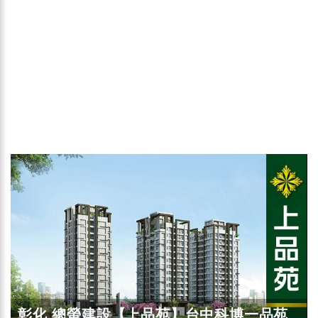
彰化 總螢建設【上品苑】台中科博一品苑