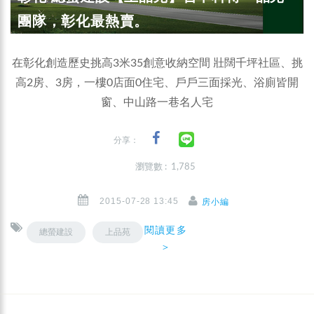
團隊，彰化最熱賣。
在彰化創造歷史挑高3米35創意收納空間 壯闊千坪社區、挑
高2房、3房，一樓0店面0住宅、戶戶三面採光、浴廁皆開
窗、中山路一巷名人宅
分享：
瀏覽數 : 1,785
2015-07-28 13:45
房小編
閱讀更多
總螢建設
上品苑
＞