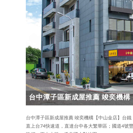
台中潭子區新成屋推薦 竣奕機構【
台中潭子區新成屋推薦 竣奕機構【中山金店】台鐵
直上台74快速道，直達台中各大繁華區；國道4號豐