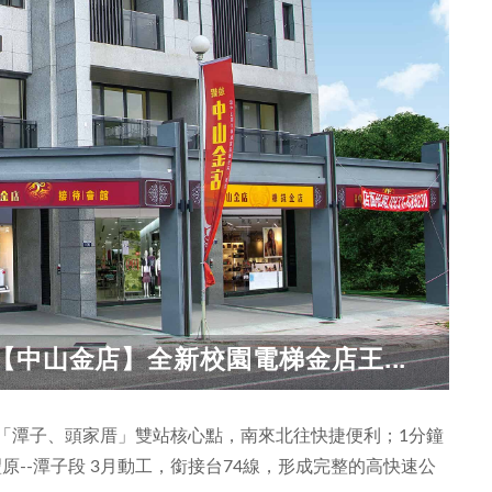
中山金店】全新校園電梯金店王...
「潭子、頭家厝」雙站核心點，南來北往快捷便利；1分鐘
原--潭子段 3月動工，銜接台74線，形成完整的高快速公