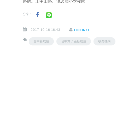
路網。正中山路、僑忠國小對校園
分享：
2017-10-16 16:43
LINLINYI
台中新成屋
台中潭子區新成屋
竣奕機構