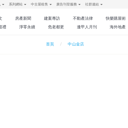
訊
系列網站
中古屋租售
廣告刊登服務
社群連結
文
房產新聞
建案專訪
不動產法律
快樂購屋術
巡禮
淨零永續
危老都更
逢甲人月刊
海外地產
中山金店
首頁