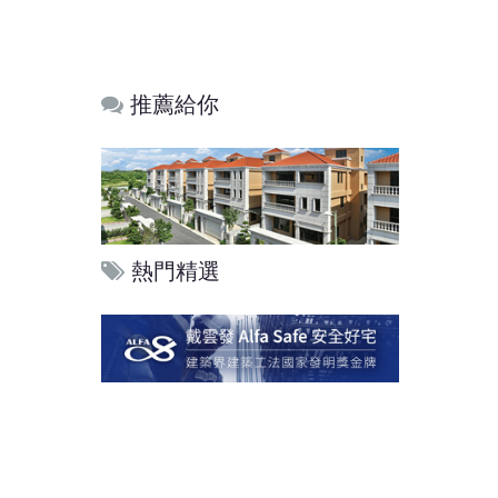
推薦給你
熱門精選