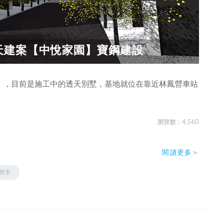
天建案【中悅家園】寶鋼建設
」，目前是施工中的透天別墅，基地就位在靠近林鳳營車站
瀏覽數 : 4,560
閱讀更多＞
房市