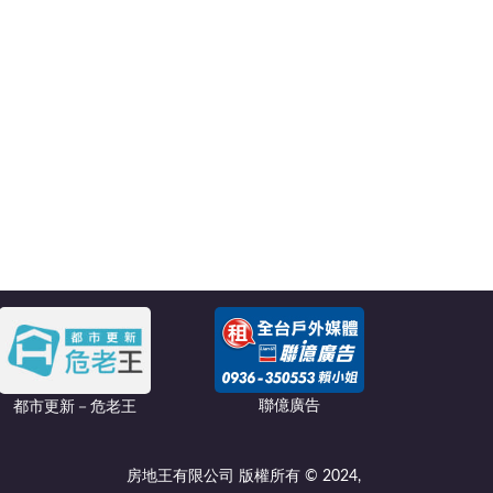
聯億廣告
都市更新－危老王
房地王有限公司 版權所有 © 2024,