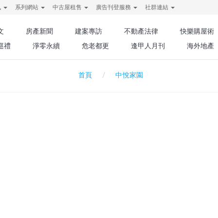
訊
系列網站
中古屋租售
廣告刊登服務
社群連結
文
房產新聞
建案專訪
不動產法律
快樂購屋術
巡禮
淨零永續
危老都更
逢甲人月刊
海外地產
中悅家園
首頁