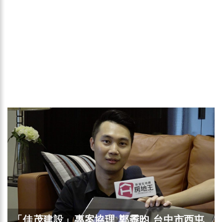
「佳茂建設」專案協理 鄭霽昀 台中市西屯