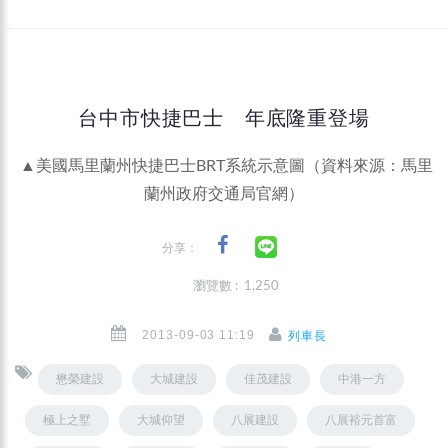
台中市快捷巴士 年底隆重登場
▲美國馬里蘭州快捷巴士BRT系統示意圖（資料來源：馬里
蘭州政府交通局官網）
分享：
瀏覽數 : 1,250
2013-09-03 11:19
列車長
懋榮建設
大城建設
佳茂建設
中港一方
極上之墅
大城仰望
八展建設
八展裕元首富