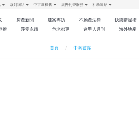
訊
系列網站
中古屋租售
廣告刊登服務
社群連結
文
房產新聞
建案專訪
不動產法律
快樂購屋術
巡禮
淨零永續
危老都更
逢甲人月刊
海外地產
中興首席
首頁