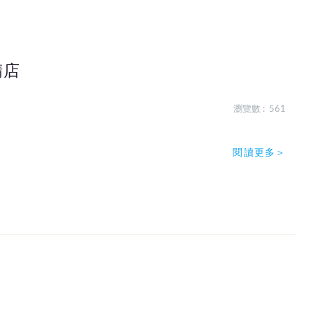
精店
瀏覽數 : 561
閱讀更多＞