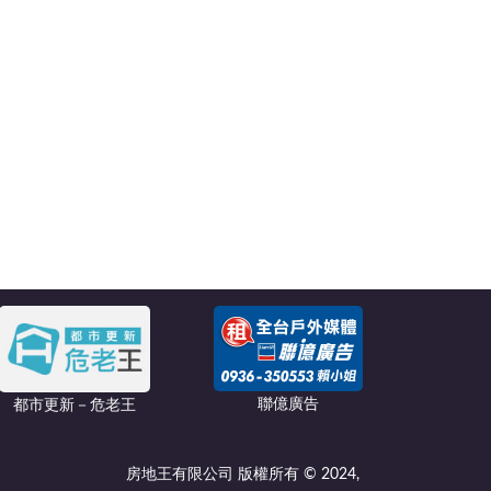
聯億廣告
都市更新－危老王
房地王有限公司 版權所有 © 2024,