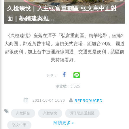
久樘臻悅 | 入主弘富重劃區 弘文高中正對
面 | 熱銷建案推...
《久樘臻悅》座落在潭子「弘富重劃區」精華地帶，坐擁2
大商圈，鄰近黃昏市場、連鎖美式賣場，距離台74線、國道
都很便利，加上台中捷運綠線開通，交通更是便利，該區前
景持續看好。
分享：
瀏覽數 : 3,325
2021-10-04 10:36
REPRODUCED
久樘開發
久樘臻悅
潭子弘富重劃區
閱讀更多＞
弘文中學