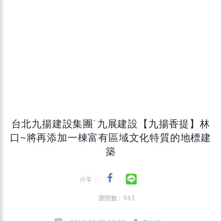
台北九揚建設集團˙九展建設【九揚香提】林
口~將再添加一棟富有區域文化特質的地標建
築
分享：
瀏覽數 : 961