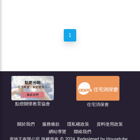
1
關懷教育協會
住宅消保會
都市更新－
關於我們
服務條款
隱私權政策
資料使用政策
網站導覽
聯絡我們
房地王有限公司 版權所有 © 2024, Redesigned by Housetube.