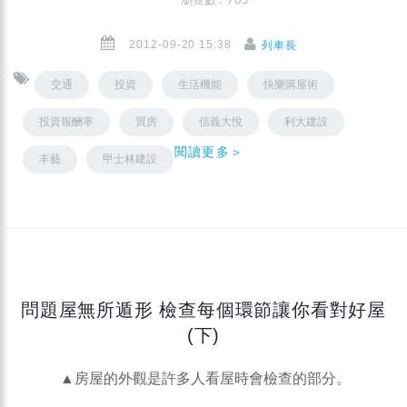
瀏覽數 : 705
2012-09-20 15:38
列車長
交通
投資
生活機能
快樂購屋術
投資報酬率
買房
信義大悅
利大建設
閱讀更多＞
丰藝
甲士林建設
問題屋無所遁形 檢查每個環節讓你看對好屋
(下)
▲房屋的外觀是許多人看屋時會檢查的部分。