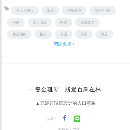
富士康建設
風華
聖俯建設
悅讀MIHO
坪數
第１名廈
換屋
達運建設
生活機能
投資
交通
買屋
購屋
閱讀更多＞
一隻金雞母 勝過百鳥在林
▲充滿超現實設計的入口意象
分享：