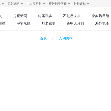
訊
系列網站
中古屋租售
廣告刊登服務
社群連結
文
房產新聞
建案專訪
不動產法律
快樂購屋術
巡禮
淨零永續
危老都更
逢甲人月刊
海外地產
人間美術
首頁