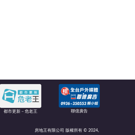
聯億廣告
都市更新－危老王
房地王有限公司 版權所有 © 2024,