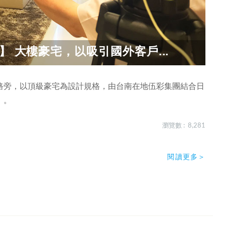
】 大樓豪宅，以吸引國外客戶...
路旁，以頂級豪宅為設計規格，由台南在地伍彩集團結合日
」。
瀏覽數 : 8,281
閱讀更多＞