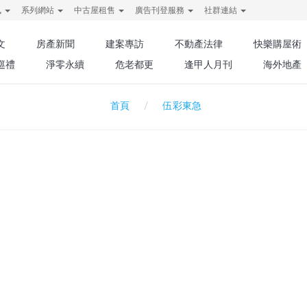
訊
系列網站
中古屋租售
廣告刊登服務
社群連結
文
房產新聞
建案專訪
不動產法律
快樂購屋術
巡禮
淨零永續
危老都更
逢甲人月刊
海外地產
伍彩東急
首頁