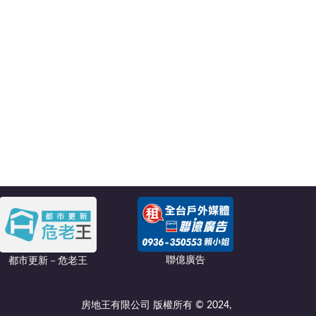
聯億廣告
都市更新－危老王
房地王有限公司 版權所有 © 2024,