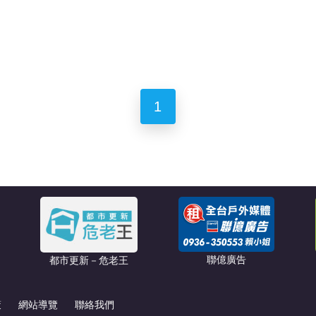
1
聯億廣告
都市更新－危老王
策
網站導覽
聯絡我們