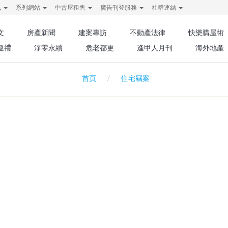
訊
系列網站
中古屋租售
廣告刊登服務
社群連結
文
房產新聞
建案專訪
不動產法律
快樂購屋術
巡禮
淨零永續
危老都更
逢甲人月刊
海外地產
住宅竊案
首頁