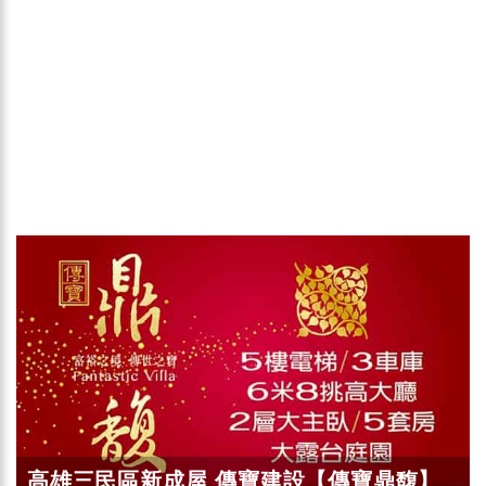
高雄三民區新成屋 傳寶建設【傳寶鼎馥】