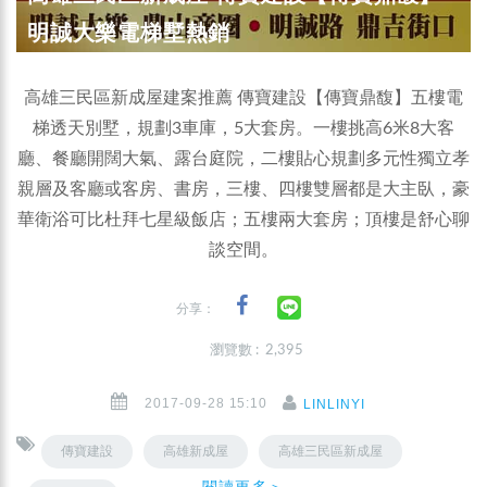
明誠大樂電梯墅熱銷
高雄三民區新成屋建案推薦 傳寶建設【傳寶鼎馥】五樓電
梯透天別墅，規劃3車庫，5大套房。一樓挑高6米8大客
廳、餐廳開闊大氣、露台庭院，二樓貼心規劃多元性獨立孝
親層及客廳或客房、書房，三樓、四樓雙層都是大主臥，豪
華衛浴可比杜拜七星級飯店；五樓兩大套房；頂樓是舒心聊
談空間。
分享：
瀏覽數 : 2,395
2017-09-28 15:10
LINLINYI
傳寶建設
高雄新成屋
高雄三民區新成屋
閱讀更多＞