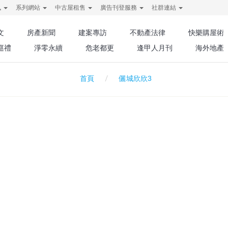
訊
系列網站
中古屋租售
廣告刊登服務
社群連結
文
房產新聞
建案專訪
不動產法律
快樂購屋術
巡禮
淨零永續
危老都更
逢甲人月刊
海外地產
儷城欣欣3
首頁