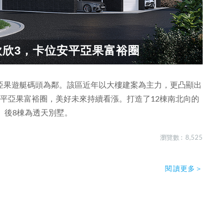
欣欣3，卡位安平亞果富裕圈
亞果遊艇碼頭為鄰。該區近年以大樓建案為主力，更凸顯出
平亞果富裕圈，美好未來持續看漲。打造了12棟南北向的
。後8棟為透天別墅。
瀏覽數 : 8,525
閱讀更多＞