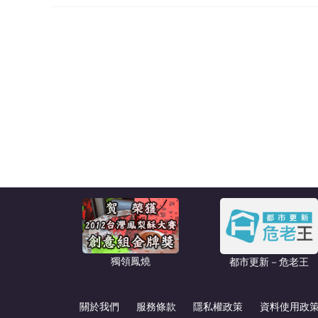
獨領鳳燒
都市更新－危老王
關於我們
服務條款
隱私權政策
資料使用政