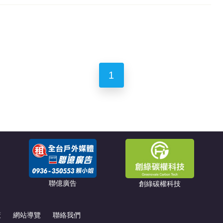
1
聯億廣告
創綠碳權科技
策
網站導覽
聯絡我們