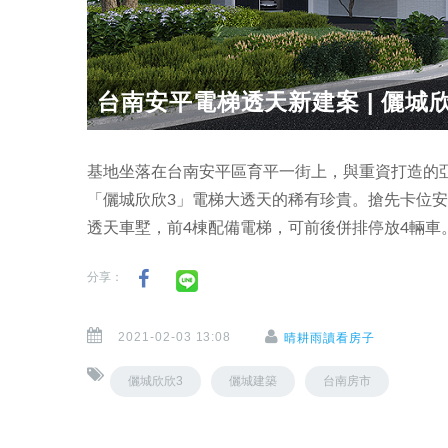
台南安平電梯透天新建案 | 儷城
基地坐落在台南安平區育平一街上，與重資打造的
「儷城欣欣3」電梯大透天的稀有珍貴。搶先卡位安
透天車墅，前4棟配備電梯，可前後併排停放4輛車
分享：
2021-02-03 13:08
晴耕雨讀看房子
儷城欣欣3
儷城建築
台南房市