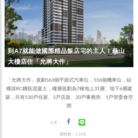
到A7就能做國際精品飯店宅的主人！龜山
大樓店住「允將大作」
「允將大作」規劃563個平面式汽車位，556個機車位，結
構採RC鋼筋混凝土，樓層規劃為7棟地上31層、地下6層建
築，共有530戶住家、5戶店面、20戶事務所、1戶管委會空
間
分享：
瀏覽數 : 1,568