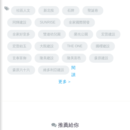
社區人文
新北投
石牌
聖誕巷
同輝建設
SUNRISE
全家國際開發
全家好室多
雙連幼兒園
榮光公園
宏普建設
宏普鉑玉
大覲建設
THE ONE
國櫻建設
玄泰富御
隆美建設
隆美富邑
森原建設
閱
森原六十六
維多利亞建設
讀
更多＞
推薦給你