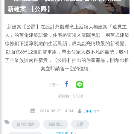
新建案 【公爵】
新建案【公爵】在設計外觀理念上延續大橋建案「遠見主
人」的英倫建築語彙，住宅格窗映入庭院色彩，用英式建築
線條劃下溫淳別緻的生活風韻，成為點亮情境景的新視覺。
以面寬6米12規劃雙車庫，帶出住家大器不凡的氣勢，吸引
了企業族與南科新貴，【公爵】推出的住家產品，開創出推
案立即銷售一空的佳績。
分享：
瀏覽數 : 5,918
2016-06-29 14:04
LINLINYI
台南新建案
囍莊建設
公爵
閱讀更多＞