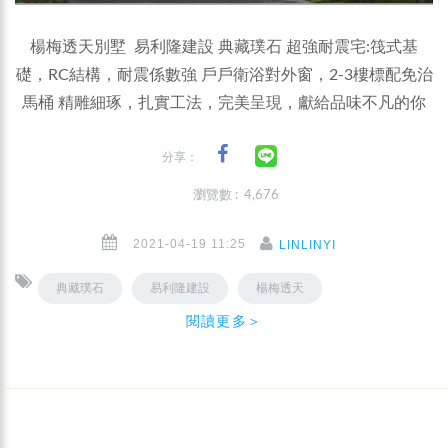
楊梅透天別墅 易利隆建設 典藏璞石 超強耐震宅:筏式基
礎，RC結構，耐震係數強 戶戶衛浴對外窗，2-3樓標配免治
馬桶 精雕細琢，扎實工法，完美呈現，獻給品味不凡的你
分享：
瀏覽數 : 4,676
2021-04-19 11:25
LINLINYI
典藏璞石
易利隆建設
楊梅透天
閱讀更多＞