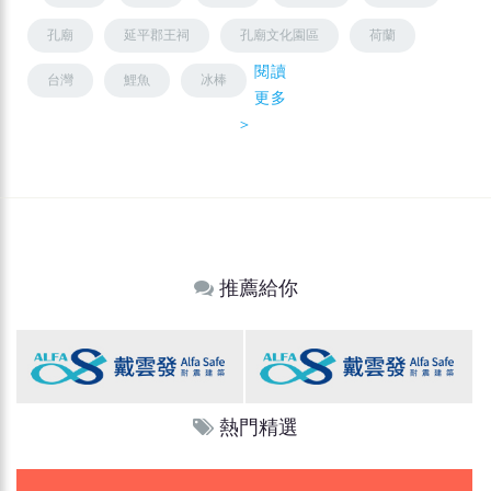
孔廟
延平郡王祠
孔廟文化園區
荷蘭
閱讀
台灣
鯉魚
冰棒
更多
＞
推薦給你
熱門精選