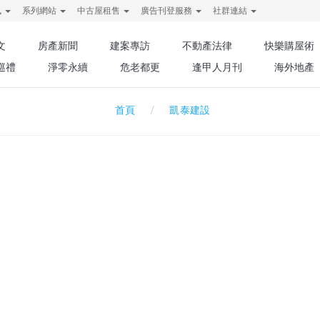
訊
系列網站
中古屋租售
廣告刊登服務
社群連結
文
房產新聞
建案專訪
不動產法律
快樂購屋術
巡禮
淨零永續
危老都更
逢甲人月刊
海外地產
凱泰建設
首頁