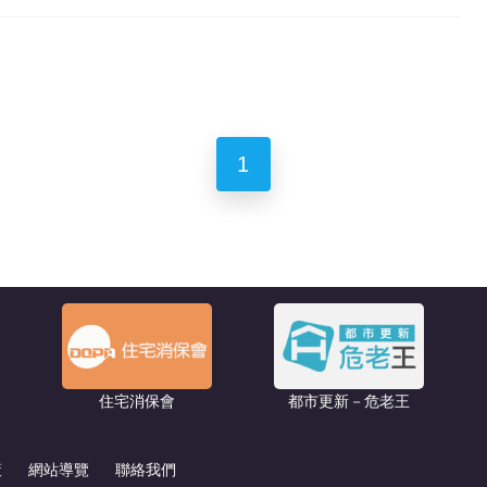
1
住宅消保會
都市更新－危老王
策
網站導覽
聯絡我們