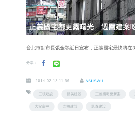
正義國宅都更露曙光 週圍建案
台北市副市長張金鶚近日宣布，正義國宅最快將在
分享：
2014-02-13 11:56
ASUSWU
三境建設
國美建設
正義國宅更新案
大安富中
吉峻建設
凱泰建設