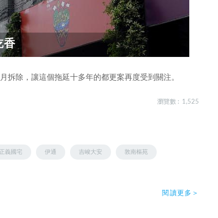
吃香
3月拆除，讓這個拖延十多年的都更案再度受到關注。
瀏覽數 : 1,525
正義國宅
伊通
吉峻大安
敦南樞苑
閱讀更多＞