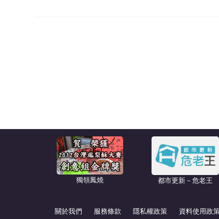
獨領鳳燒
都市更新－危老王
關於我們
服務條款
隱私權政策
資料使用政