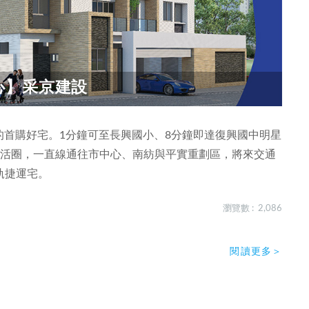
心】采京建設
比的首購好宅。1分鐘可至長興國小、8分鐘即達復興國中明星
生活圈，一直線通往市中心、南紡與平實重劃區，將來交通
軌捷運宅。
瀏覽數 : 2,086
閱讀更多＞