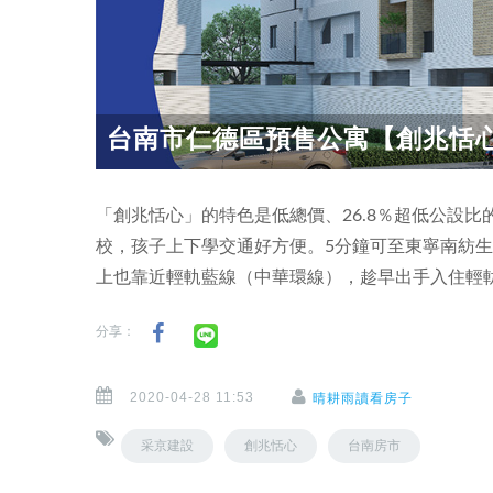
台南市仁德區預售公寓【創兆恬
「創兆恬心」的特色是低總價、26.8％超低公設
校，孩子上下學交通好方便。5分鐘可至東寧南紡
上也靠近輕軌藍線（中華環線），趁早出手入住輕
分享：
2020-04-28 11:53
晴耕雨讀看房子
采京建設
創兆恬心
台南房市