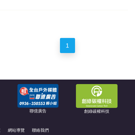
1
聯億廣告
創綠碳權科技
策
網站導覽
聯絡我們