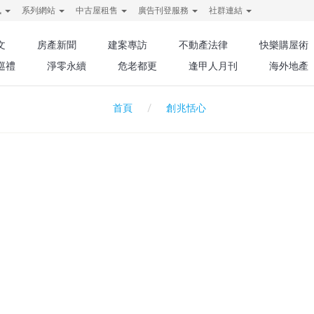
訊
系列網站
中古屋租售
廣告刊登服務
社群連結
文
房產新聞
建案專訪
不動產法律
快樂購屋術
巡禮
淨零永續
危老都更
逢甲人月刊
海外地產
創兆恬心
首頁