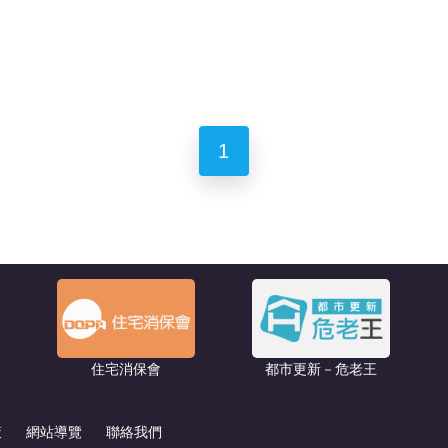
1
住宅消保會
都市更新－危老王
策
網站導覽
聯絡我們