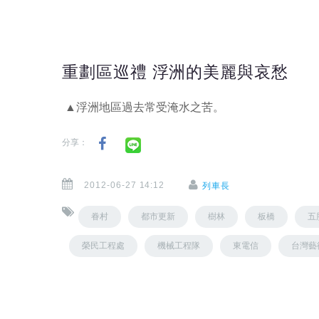
重劃區巡禮 浮洲的美麗與哀愁
▲浮洲地區過去常受淹水之苦。
分享：
2012-06-27 14:12
列車長
眷村
都市更新
樹林
板橋
五
榮民工程處
機械工程隊
東電信
台灣藝