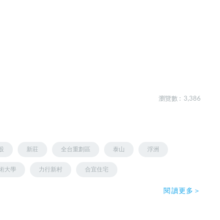
瀏覽數 : 3,386
股
新莊
全台重劃區
泰山
浮洲
術大學
力行新村
合宜住宅
閱讀更多＞