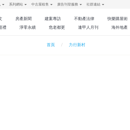
訊
系列網站
中古屋租售
廣告刊登服務
社群連結
文
房產新聞
建案專訪
不動產法律
快樂購屋術
巡禮
淨零永續
危老都更
逢甲人月刊
海外地產
力行新村
首頁