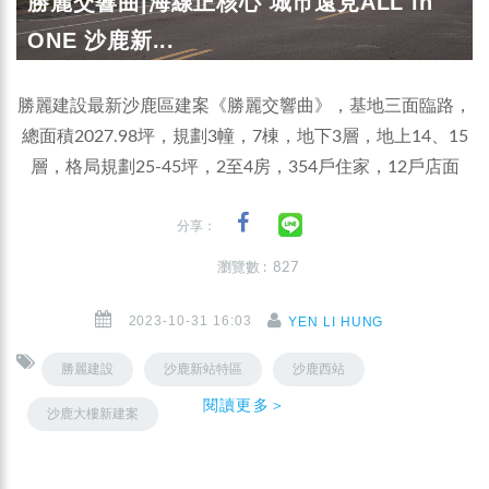
勝麗交響曲|海線正核心 城市遠見ALL in
ONE 沙鹿新...
勝麗建設最新沙鹿區建案《勝麗交響曲》，基地三面臨路，
總面積2027.98坪，規劃3幢，7棟，地下3層，地上14、15
層，格局規劃25-45坪，2至4房，354戶住家，12戶店面
分享：
瀏覽數 : 827
2023-10-31 16:03
YEN LI HUNG
勝麗建設
沙鹿新站特區
沙鹿西站
閱讀更多＞
沙鹿大樓新建案