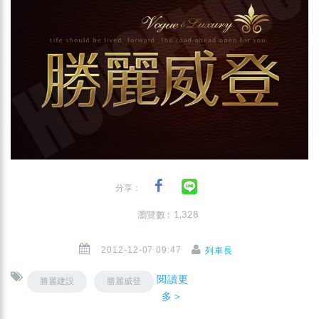
分享：
瀏覽數 : 1,328
2012-12-07 09:47
列車長
閱讀更
勝麗建設
勝麗威登
多＞