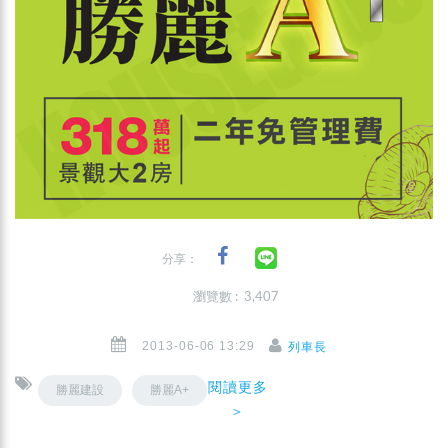
分享：
瀏覽數 : 3,407
2013-06-06 13:29
列車長
閱讀更多
勝麗建設
勝麗A+
＞