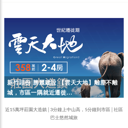
新竹頭份 勝麗建設 【雲天大地】離塵不離
城，市區一隅就近遷徙...
近15萬坪莊園大造鎮│3分鐘上中山高，5分鐘到市區│社區
巴士悠然城旅