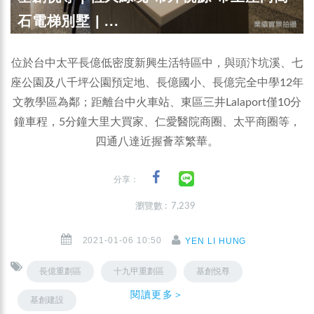
石電梯別墅 | ...
位於台中太平長億低密度新興生活特區中，與頭汴坑溪、七
座公園及八千坪公園預定地、長億國小、長億完全中學12年
文教學區為鄰；距離台中火車站、東區三井Lalaport僅10分
鐘車程，5分鐘大里大買家、仁愛醫院商圈、太平商圈等，
四通八達近握薈萃繁華。
分享：
瀏覽數 : 7,239
2021-01-06 10:50
YEN LI HUNG
長億重劃區
十九甲重劃區
基創悦尊
閱讀更多＞
基創建設