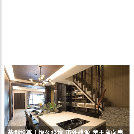
基創悦尊 | 恆久綠境 市外桃源 帝王座向崗