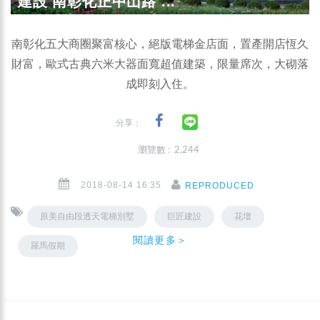
建設 南彰化正中山路 ...
南彰化五大商圈聚富核心，絕版電梯金店面，置產開店恆久
財富，歐式古典六米大器面寬超值建築，限量席次，大砌落
成即刻入住。
分享：
瀏覽數 : 2,244
2018-08-14 16:35
REPRODUCED
原美自由段透天電梯別墅
巨匠建設
花壇
閱讀更多＞
羅馬假期