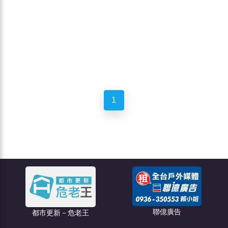
1
聯億廣告
都市更新－危老王