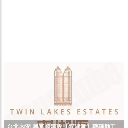
台北內湖 興富發建設【双湖滙】磅礡動工