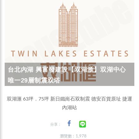
台北內湖 興富發建設【双湖滙】双湖中心
唯一29層制震双塔
双湖滙 63坪．75坪 新日鐵崗石双制震 德安百貨原址 捷運
內湖站
分享：
瀏覽數 : 1,978