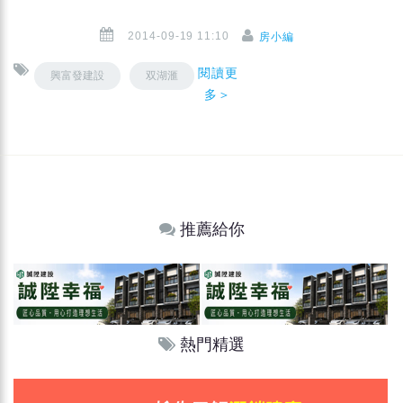
2014-09-19 11:10
房小編
閱讀更
興富發建設
双湖滙
多＞
推薦給你
熱門精選