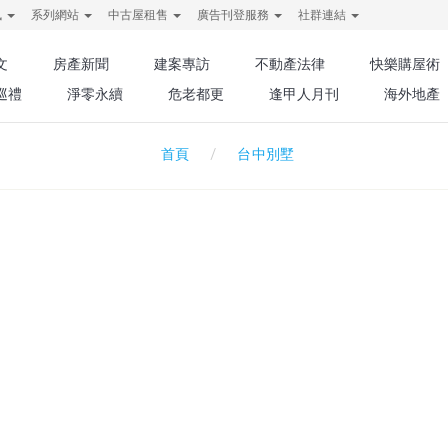
訊
系列網站
中古屋租售
廣告刊登服務
社群連結
文
房產新聞
建案專訪
不動產法律
快樂購屋術
巡禮
淨零永續
危老都更
逢甲人月刊
海外地產
台中別墅
首頁