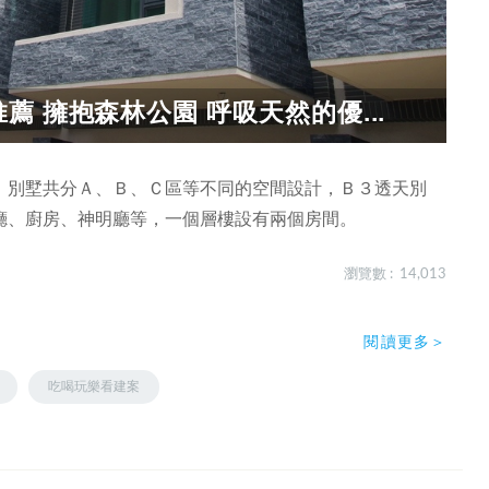
 擁抱森林公園 呼吸天然的優...
，別墅共分Ａ、Ｂ、Ｃ區等不同的空間設計，Ｂ３透天別
廳、廚房、神明廳等，一個層樓設有兩個房間。
瀏覽數 : 14,013
閱讀更多＞
吃喝玩樂看建案