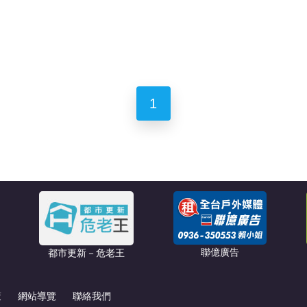
1
聯億廣告
都市更新－危老王
策
網站導覽
聯絡我們