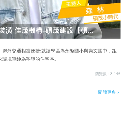
潢 佳茂機構-碩茂建設【碩...
號，聯外交通相當便捷;就讀學區為永隆國小與爽文國中，距
區;環境單純為寧靜的住宅區。
瀏覽數 : 3,445
閱讀更多＞