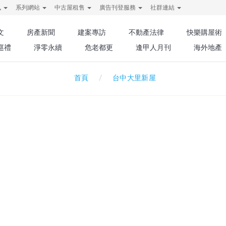
訊
系列網站
中古屋租售
廣告刊登服務
社群連結
文
房產新聞
建案專訪
不動產法律
快樂購屋術
巡禮
淨零永續
危老都更
逢甲人月刊
海外地產
台中大里新屋
首頁