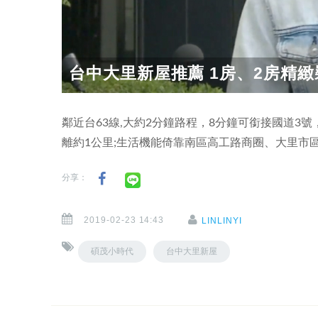
台中大里新屋推薦 1房、2房精緻裝
鄰近台63線,大約2分鐘路程，8分鐘可銜接國道3
離約1公里;生活機能倚靠南區高工路商圈、大里市
分享：
2019-02-23 14:43
LINLINYI
碩茂小時代
台中大里新屋