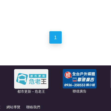
1
聯億廣告
都市更新－危老王
策
網站導覽
聯絡我們