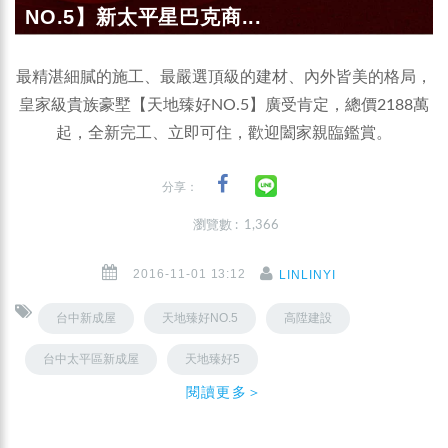
NO.5】新太平星巴克商...
最精湛細膩的施工、最嚴選頂級的建材、內外皆美的格局，
皇家級貴族豪墅【天地臻好NO.5】廣受肯定，總價2188萬
起，全新完工、立即可住，歡迎闔家親臨鑑賞。
分享：
瀏覽數 : 1,366
2016-11-01 13:12
LINLINYI
台中新成屋
天地臻好NO.5
高陞建設
台中太平區新成屋
天地臻好5
閱讀更多＞