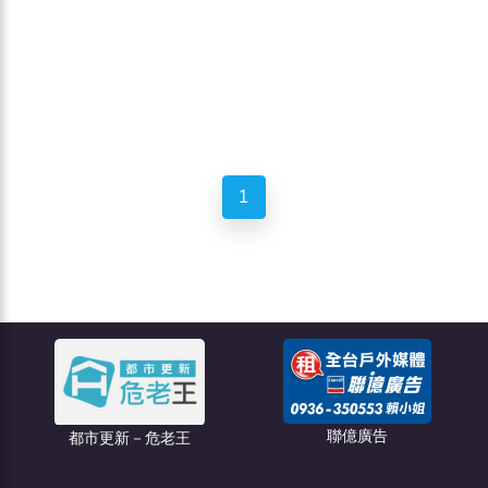
1
聯億廣告
都市更新－危老王