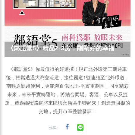
《鄰語堂5》精品2-3房，剛剛好的幸福
《鄰語堂5》你最值得的好選擇！現正北外環第三期通車
後，輕鬆透過大灣交流道，接往國道1號連結至北外環道，
南科通勤超便利，更能與百億地王-平實重劃區，同享精彩
未來，未來平實轉運站，將結合商場、客運、公車以及捷
運，透過綿密路網將東區與永康區串聯起來！創造無阻礙的
交通，提升市區整體發展！
分享：