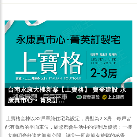
台南永康大樓新案【上寶格】 寶登建設 永
康真市心 • 菁英訂...
上寶格全棟以32戶單純住宅為設定，房型為2-3房，每戶皆
配有寬敞的平面車位，給您都會生活中的便利及優勢；一樓
大廳明亮舒適的迎賓空間，讓您一回家就有放鬆的感覺。