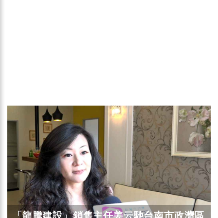
「龍騰建設」銷售主任姜云馳台南市政灣區