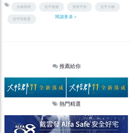
台南買房
安平賞屋
買安平房
安平大樓
閱讀更多＞
安平預售屋
推薦給你
熱門精選