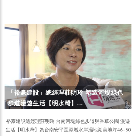
「裕豪建設」總經理莊明玲 塑造河堤綠色
步道漫遊生活【明水灣】...
裕豪建設總經理莊明玲 台南河堤綠色步道與香草公園 漫遊
生活【明水灣】為台南安平區添增水岸濕地湖美地坪46–50