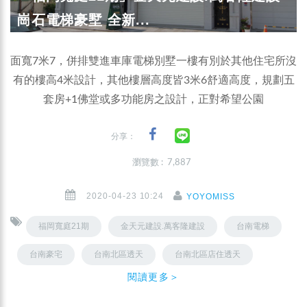
崗石電梯豪墅 全新...
面寬7米7，併排雙進車庫電梯別墅一樓有別於其他住宅所沒
有的樓高4米設計，其他樓層高度皆3米6舒適高度，規劃五
套房+1佛堂或多功能房之設計，正對希望公園
分享：
瀏覽數 : 7,887
2020-04-23 10:24
YOYOMISS
福岡寬庭21期
金天元建設.萬客隆建設
台南電梯
台南豪宅
台南北區透天
台南北區店住透天
閱讀更多＞