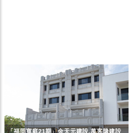
「福岡寬庭21期」金天元建設.萬客隆建設