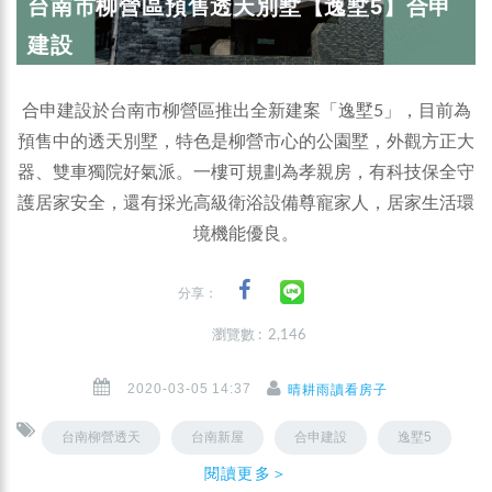
台南市柳營區預售透天別墅【逸墅5】合申
建設
合申建設於台南市柳營區推出全新建案「逸墅5」，目前為
預售中的透天別墅，特色是柳營市心的公園墅，外觀方正大
器、雙車獨院好氣派。一樓可規劃為孝親房，有科技保全守
護居家安全，還有採光高級衛浴設備尊寵家人，居家生活環
境機能優良。
分享：
瀏覽數 : 2,146
2020-03-05 14:37
晴耕雨讀看房子
台南柳營透天
台南新屋
合申建設
逸墅5
閱讀更多＞