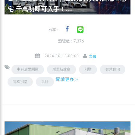
宅 千萬初即可入手！...
分享：
瀏覽數 : 7,376
2024-10-13 00:00
文薇
中科后里園區
后里新建案
別墅
智慧住宅
閱讀更多＞
電梯別墅
后科