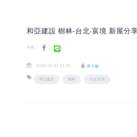
和亞建設 樹林-台北‧富境 新屋分
分享：
2010-03-01 12:25
房小編
和亞建設
樹林
台北‧富境