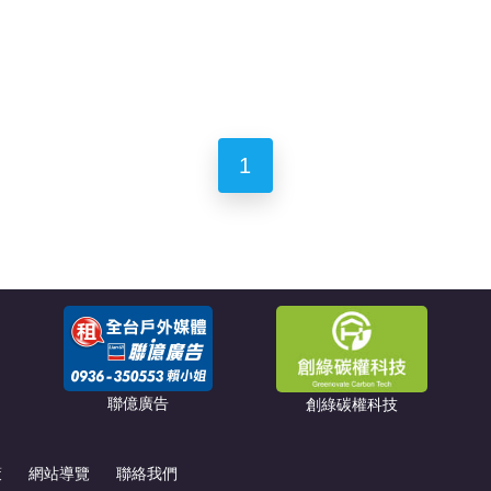
1
聯億廣告
創綠碳權科技
策
網站導覽
聯絡我們