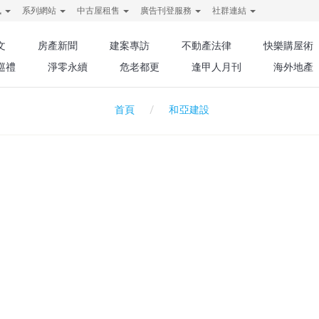
訊
系列網站
中古屋租售
廣告刊登服務
社群連結
文
房產新聞
建案專訪
不動產法律
快樂購屋術
巡禮
淨零永續
危老都更
逢甲人月刊
海外地產
和亞建設
首頁